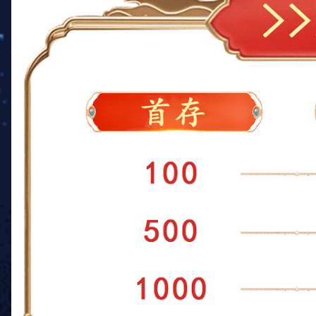
我们将继续秉持“
技术创新、用户至