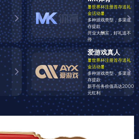
的数字化观赛体验。我们整合
高清赛
亚、中东、欧洲等区域建立了本地化技
增长，深受广大体育爱好者喜爱。