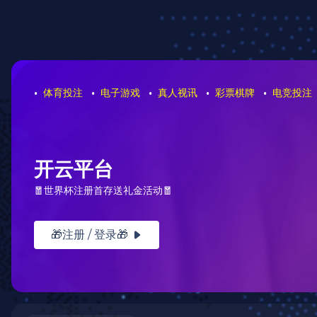
立即注册
九游会
官网 · 权威
九游会 OFFICIAL WEBSITE
自2022年创立以来，
九游会
致力于为用户提供包括
内的热门赛事直播与数据服务，广受用户信赖。
立即下载九游会APP