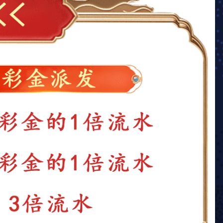
于成为全球领先的j9九游会平台。