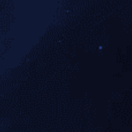
点击查看每次更新的重点改动，九游会将持续优化用户体验。
移。
推荐。
，适合j9九游会用户快速上手。