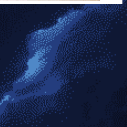
风控识别成功率
99.2%
欺诈行为识别
别与权限隔离，为九游会平台用户建立第一道防线。