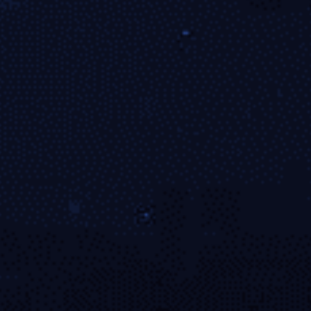
我们的品牌
作为综合性的九游会平台，我
一个安全、稳定、可信赖的体
在推动行业标准提升的同时，
为目标，逐步形成独有的技术