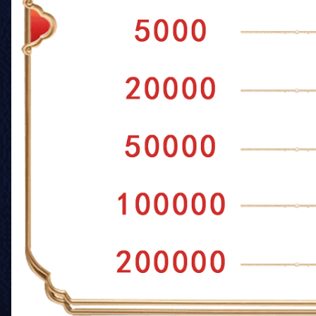
利用九游会构建